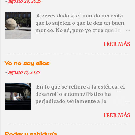
-
agosto 28, 2025
r
u
A veces dudo si el mundo necesita
n
que lo sujeten o que le den un buen
c
o
meneo. No sé, pero yo creo que le
m
vendría mejor el meneo. — No te
e
LEER MÁS
olvides de Gaza. Ni de Cisjordania
n
tampoco—
t
a
Yo no soy ellos
r
i
-
agosto 17, 2025
o
En lo que se refiere a la estética, el
desarrollo automovilístico ha
perjudicado seriamente a la
fotografía. Basta mirar algunas de
LEER MÁS
las fotos de Saul Leiter, Fred Herzog
o Ernst Haas en las que aparecen
automóviles, para darse cuenta de
Poder y sabiduría