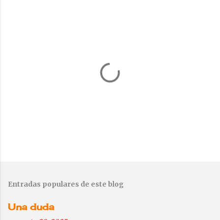
P
u
b
Entradas populares de este blog
l
i
Una duda
c
a