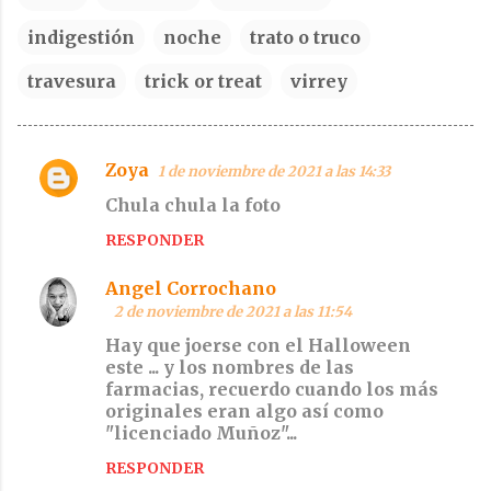
indigestión
noche
trato o truco
travesura
trick or treat
virrey
Zoya
1 de noviembre de 2021 a las 14:33
C
Chula chula la foto
o
RESPONDER
m
e
Angel Corrochano
n
2 de noviembre de 2021 a las 11:54
t
Hay que joerse con el Halloween
a
este ... y los nombres de las
farmacias, recuerdo cuando los más
r
originales eran algo así como
i
"licenciado Muñoz"...
o
RESPONDER
s