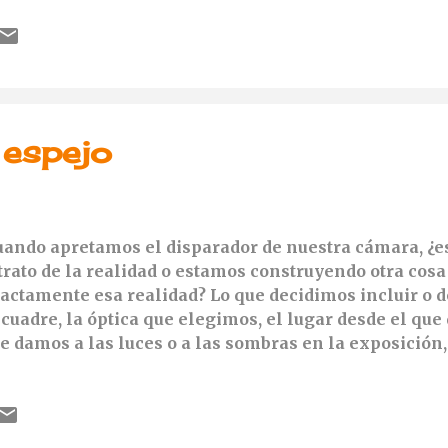
 espejo
ando apretamos el disparador de nuestra cámara, ¿
trato de la realidad o estamos construyendo otra cosa
actamente esa realidad? Lo que decidimos incluir o d
cuadre, la óptica que elegimos, el lugar desde el que
e damos a las luces o a las sombras en la exposición,
mos al color... Cada una de esas elecciones, altera la
ea otra que no es exactamente la misma: la realidad f
ta realidad de dos dimensiones, podemos encerrar a 
pejo.