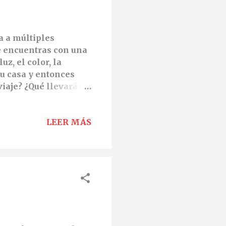
a a múltiples
e encuentras con una
uz, el color, la
tu casa y entonces
viaje? ¿Qué llevará en
ar con ella porque no
ación no se esfume, te
LEER MÁS
concretando: ese