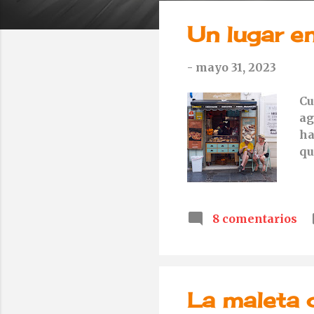
n
t
Un lugar e
r
a
-
mayo 31, 2023
d
Cu
a
ag
s
ha
qu
8 comentarios
La maleta 