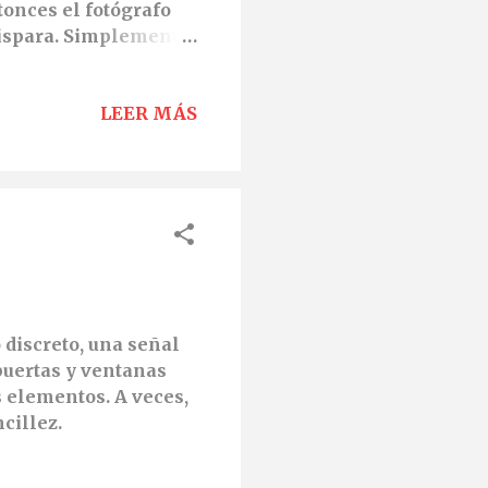
tonces el fotógrafo
dispara. Simplemente
do a un cuadro del
LEER MÁS
 discreto, una señal
puertas y ventanas
 elementos. A veces,
cillez.