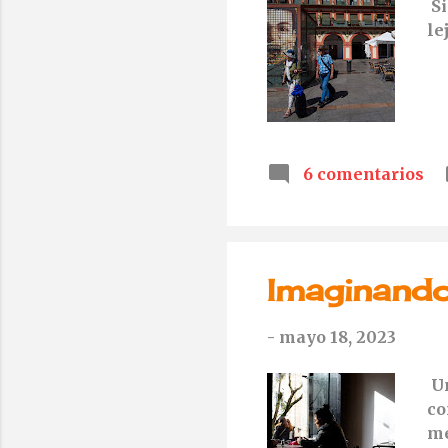
Si
le
6 comentarios
Imaginando
-
mayo 18, 2023
Un
co
me