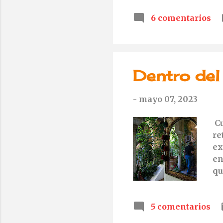
6 comentarios
Dentro del
-
mayo 07, 2023
Cu
re
ex
en
qu
da
cr
5 comentarios
es
es