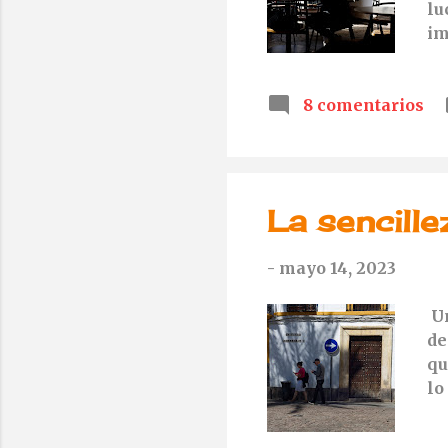
lu
im
po
ge
8 comentarios
La sencille
-
mayo 14, 2023
Un
de
qu
lo