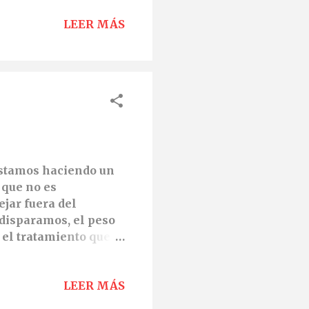
LEER MÁS
estamos haciendo un
 que no es
ejar fuera del
 disparamos, el peso
 el tratamiento que
 realidad que vemos y
otográfica. Solo en
LEER MÁS
alguien dentro de un