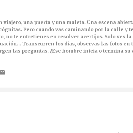
 viajero, una puerta y una maleta. Una escena abiert
cógnitas. Pero cuando vas caminando por la calle y t
to, no te entretienes en resolver acertijos. Solo ves la l
tuación… Transcurren los días, observas las fotos en 
rgen las preguntas. ¿Ese hombre inicia o termina su 
a maleta? ¿Será pesada? Desde luego, tendrá que carg
ene ruedas. Y como ya no tienes prisa para que la situ
edes entretener imaginando respuestas y todo se va 
mbre se llama Lucas y su maleta…