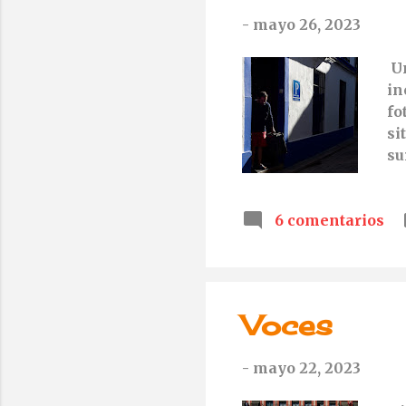
-
mayo 26, 2023
Un
in
fo
si
su
es
ti
6 comentarios
pu
ho
Voces
-
mayo 22, 2023