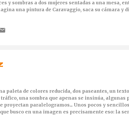
ces y sombras a dos mujeres sentadas a una mesa, en
agina una pintura de Caravaggio, saca su cámara y 
r eso, porque su mirada ha creído dibujar algo pareci
nio del barroco. Tal vez, no haya nada malo en eso.
z
a paleta de colores reducida, dos paseantes, un texto
 tráfico, una sombra que apenas se insinúa, algunas 
e proyectan paralelogramos... Unos pocos y sencillos
 que busco en una imagen es precisamente eso: la sen