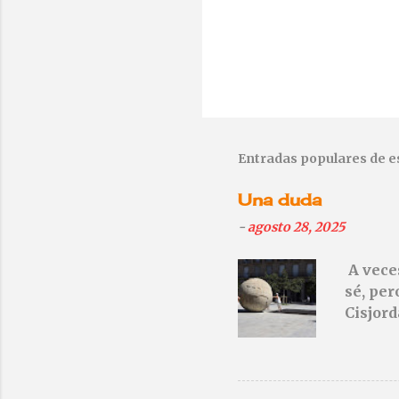
P
u
b
l
Entradas populares de e
i
c
Una duda
a
r
-
agosto 28, 2025
u
n
A veces
c
sé, per
o
Cisjor
m
e
n
t
a