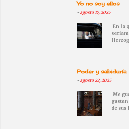
r
Yo no soy ellos
i
-
agosto 17, 2025
o
En lo q
seriame
Herzog 
Ninguno
imágen
Un auté
sutilez
Poder y sabiduría
automóv
-
agosto 22, 2025
los año
y te en
Me gust
esperan
gustan 
dispara
de sus 
Herzog,
sillas.
sido ca
pensar 