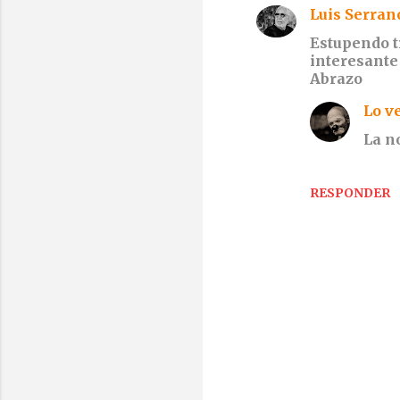
Luis Serran
C
Estupendo t
o
interesante 
m
Abrazo
e
Lo v
n
La n
t
a
RESPONDER
r
i
o
s