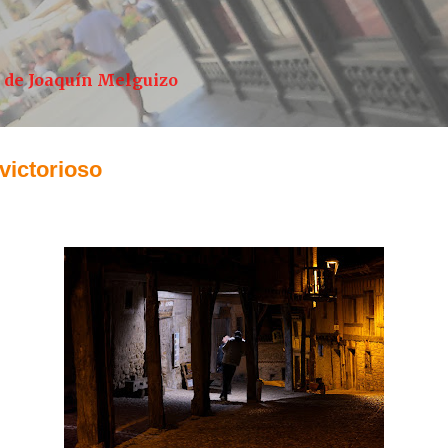
Ir al contenido principal
a de Joaquín Melguizo
 victorioso