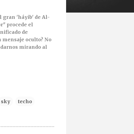
 gran 'háyib' de Al-
or" procede el
gnificado de
n mensaje oculto? No
uedarnos mirando al
sky
techo