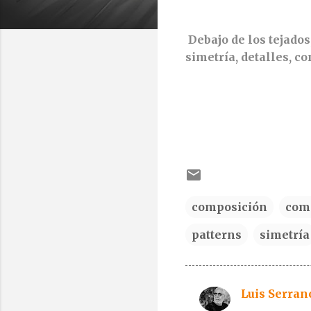
Debajo de los tejados
simetría, detalles, co
composición
com
patterns
simetría
Luis Serran
C