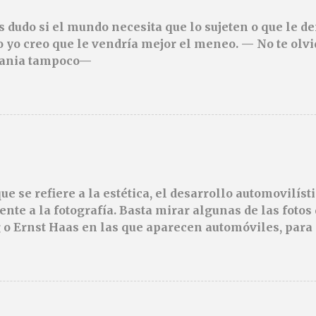
 dudo si el mundo necesita que lo sujeten o que le 
o yo creo que le vendría mejor el meneo. — No te olvi
dania tampoco—
ue se refiere a la estética, el desarrollo automovilíst
nte a la fotografía. Basta mirar algunas de las fotos 
o Ernst Haas en las que aparecen automóviles, para 
 de los tres, convirtieron los coches en el elemento
es, sino que aparecían con sutileza como elementos 
ntico disfrute perderse por sus fotos. No por los coch
a. Todo es sutil en sus imágenes. Con coches o sin ello
iles actuales no tienen esa estética tan "de foto", q