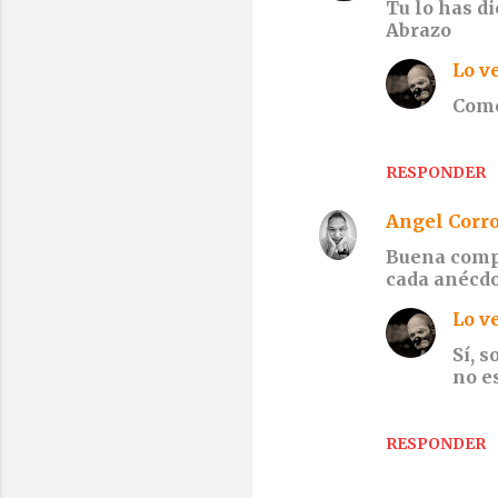
Tu lo has di
o
Abrazo
m
Lo v
e
Como
n
t
a
RESPONDER
r
Angel Corr
i
Buena compo
o
cada anécd
s
Lo v
Sí, 
no e
RESPONDER