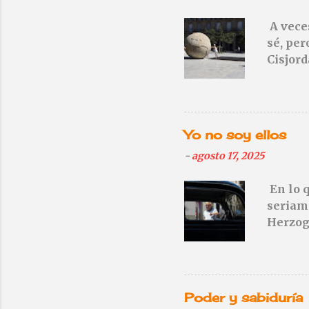
u
n
A veces
c
sé, per
o
Cisjor
m
e
n
t
a
r
Yo no soy ellos
i
-
agosto 17, 2025
o
En lo q
seriame
Herzog 
Ninguno
imágen
Un auté
sutilez
Poder y sabiduría
automóv