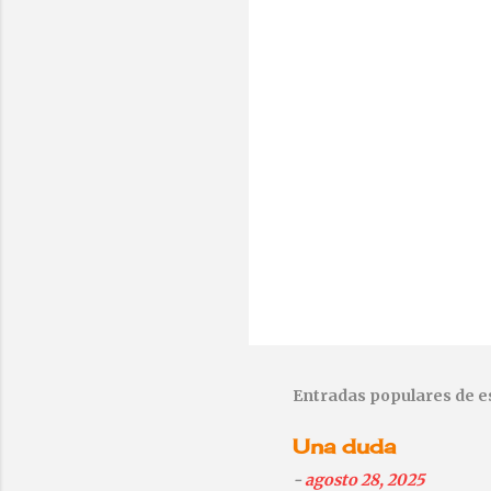
P
u
b
l
Entradas populares de e
i
c
Una duda
a
r
-
agosto 28, 2025