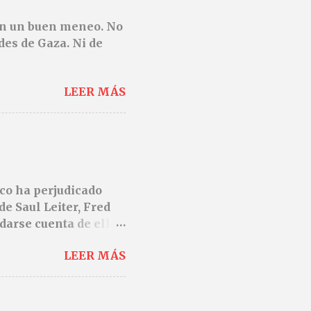
den un buen meneo. No
des de Gaza. Ni de
LEER MÁS
ico ha perjudicado
de Saul Leiter, Fred
darse cuenta de ello.
 protagonista de sus
LEER MÁS
del paisaje urbano.
es, sino por la
s. Sí, los
ue desprendían los de