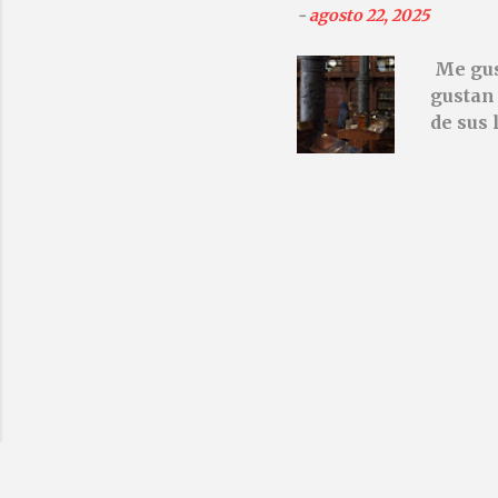
-
agosto 22, 2025
los año
y te en
Me gust
esperan
gustan 
dispara
de sus 
Herzog,
sillas.
sido ca
pensar 
Sagan, 
nuestra