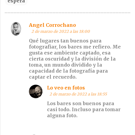
espera
Angel Corrochano
C
2 de marzo de 2022 a las 18:00
o
Qué lugares tan buenos para
m
fotografiar, los bares me refiero. Me
gusta ese ambiente captado, esa
e
cierta oscuridad y la división de la
n
toma, un mundo dividido y la
t
capacidad de la fotografía para
captar el recuerdo.
a
r
Lo veo en fotos
2 de marzo de 2022 a las 18:55
i
Los bares son buenos para
o
casi todo. Incluso para tomar
s
alguna foto.