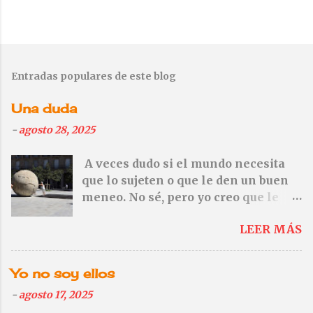
P
u
b
Entradas populares de este blog
l
i
Una duda
c
a
-
agosto 28, 2025
r
u
A veces dudo si el mundo necesita
n
que lo sujeten o que le den un buen
c
o
meneo. No sé, pero yo creo que le
m
vendría mejor el meneo. — No te
e
LEER MÁS
olvides de Gaza. Ni de Cisjordania
n
tampoco—
t
a
Yo no soy ellos
r
i
-
agosto 17, 2025
o