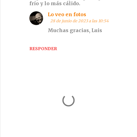
frío y lo más cálido.
e
n
Lo veo en fotos
t
28 de junio de 2023 a las 10:54
a
Muchas gracias, Luis
r
i
RESPONDER
o
s