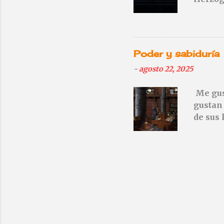
Ninguno
imágen
Un auté
sutilez
Poder y sabiduría
automóv
-
agosto 22, 2025
los año
y te en
Me gust
esperan
gustan 
dispara
de sus 
Herzog,
sillas.
sido ca
pensar 
Sagan, 
nuestra