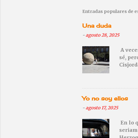
b
l
Entradas populares de e
i
c
Una duda
a
r
-
agosto 28, 2025
u
n
A veces
c
sé, per
o
Cisjor
m
e
n
t
a
r
Yo no soy ellos
i
-
agosto 17, 2025
o
En lo q
seriame
Herzog 