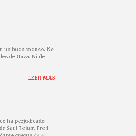
den un buen meneo. No
des de Gaza. Ni de
LEER MÁS
ico ha perjudicado
de Saul Leiter, Fred
darse cuenta de ello.