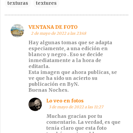
texturas
textures
VENTANA DE FOTO
C
2 de mayo de 2022 a las 23:48
o
Hay algunas tomas que se adapta
m
especiamente, a una edición en
blanco y negro . Eso se decide
e
inmediatamente a la hora de
n
editarla.
t
Esta imagen que ahora publicas, se
ve que ha sido un acierto su
a
publicación en ByN.
r
Buenas Noches.
i
Lo veo en fotos
o
3 de mayo de 2022 a las 11:27
s
Muchas gracias por tu
comentario. La verdad, es que
tenía claro que esta foto