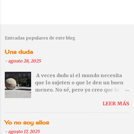
P
u
b
Entradas populares de este blog
l
i
Una duda
c
a
-
agosto 28, 2025
r
u
A veces dudo si el mundo necesita
n
que lo sujeten o que le den un buen
c
o
meneo. No sé, pero yo creo que le
m
vendría mejor el meneo. — No te
e
LEER MÁS
olvides de Gaza. Ni de Cisjordania
n
tampoco—
t
a
Yo no soy ellos
r
i
-
agosto 17, 2025