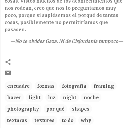
cosas. Vistos muchos de los acontecimientos que
nos rodean, creo que nos lo preguntamos muy
poco, porque si supiésemos el porqué de tantas
cosas, posiblemente no permitiríamos que
pasasen.
—No te olvides Gaza. Ni de Cisjordania tampoco—
encuadre
formas
fotografía
framing
hacer
light
luz
night
noche
photography
por qué
shapes
texturas
textures
to do
why