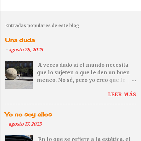
Entradas populares de este blog
Una duda
-
agosto 28, 2025
A veces dudo si el mundo necesita
que lo sujeten o que le den un buen
meneo. No sé, pero yo creo que le
vendría mejor el meneo. — No te
LEER MÁS
olvides de Gaza. Ni de Cisjordania
tampoco—
Yo no soy ellos
-
agosto 17, 2025
En lo que se refiere a la estética, el